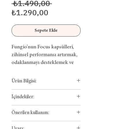
Normal
 ₺1.490,00 
İndirimli
Fiyat
₺1.290,00
Fiyat
Sepete Ekle
Fungio’nun Focus kapsülleri,
zihinsel performansı artırmak,
odaklanmayı desteklemek ve
doğal enerji sağlamak
isteyenler için özel olarak
Ürün Bilgisi:
geliştirilmiştir.
Kapsül bileşeni: Hidroksipropil
İçindekiler:
metil selüloz.
İçeriğinde bulunan Aslan Yelesi
100% Vegan
Aslan Yelesi Mantarı Ekstresi
mantarı (Lion’s Mane, Hericium
Önerilen kullanım:
İçerisinde 60 kapsül
Rodiola Ektresi
erinaceus), beyin sağlığını ve
bulunmaktadır.
L-Teanin
• Günlük önerilen doz: 2 kapsül
sinir sistemi fonksiyonlarını
Uyarı: