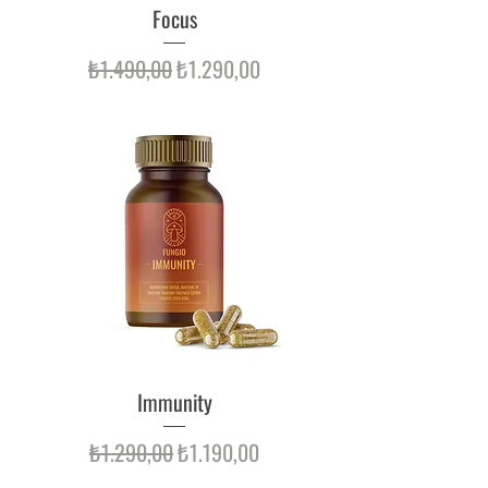
Focus
Normal Fiyat
İndirimli Fiyat
₺1.490,00
₺1.290,00
Immunity
Normal Fiyat
İndirimli Fiyat
₺1.290,00
₺1.190,00