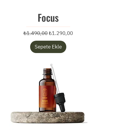
Focus
Normal Fiyat
İndirimli Fiyat
₺1.490,00
₺1.290,00
Sepete Ekle