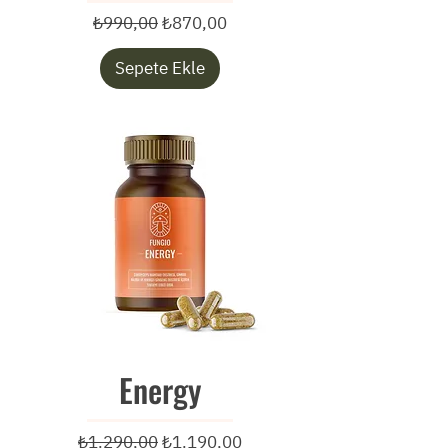
Normal Fiyat
İndirimli Fiyat
₺990,00
₺870,00
Sepete Ekle
Energy
Normal Fiyat
İndirimli Fiyat
₺1.290,00
₺1.190,00