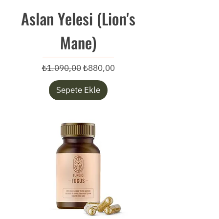
Aslan Yelesi (Lion's
Mane)
Normal Fiyat
İndirimli Fiyat
₺1.090,00
₺880,00
Sepete Ekle