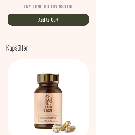
Regular Price
Sale Price
TRY 1,090.00
TRY 880.00
Add to Cart
Kapsüller