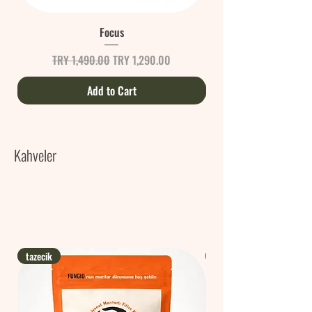
Focus
Regular Price
Sale Price
TRY 1,490.00
TRY 1,290.00
Add to Cart
Kahveler
tazecik
dünyada ilk