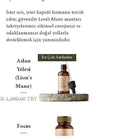
İster sıvı, ister kapsül formunu tercih
edin; güvenilir Lion’s Mane mantarı
takviyelerimiz zihinsel enerjinizi ve
odaklanmanızı doğal yollarla
desteklemek için yanınızdadır.
En Çok Satılanlar
Aslan
Yelesi
(Lion's
Mane)
gular Price
Sale Price
Y 1,090.00
TRY 880.00
Focus
ular Price
Sale Price
 1,490.00
TRY 1,290.00